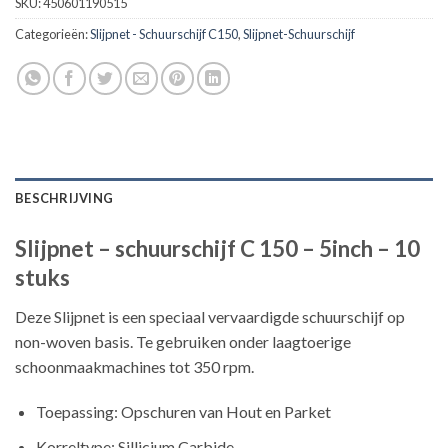
SKU:
450601190515
Categorieën:
Slijpnet - Schuurschijf C150
,
Slijpnet-Schuurschijf
BESCHRIJVING
Slijpnet – schuurschijf C 150 – 5inch – 10
stuks
Deze Slijpnet is een speciaal vervaardigde schuurschijf op
non-woven basis. Te gebruiken onder laagtoerige
schoonmaakmachines tot 350 rpm.
Toepassing: Opschuren van Hout en Parket
Korreltype: Sillicium Carbide