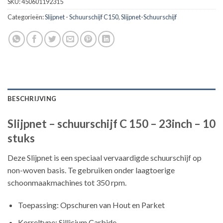
SKU:
450601192315
Categorieën:
Slijpnet - Schuurschijf C150
,
Slijpnet-Schuurschijf
BESCHRIJVING
Slijpnet – schuurschijf C 150 – 23inch – 10
stuks
Deze Slijpnet is een speciaal vervaardigde schuurschijf op
non-woven basis. Te gebruiken onder laagtoerige
schoonmaakmachines tot 350 rpm.
Toepassing: Opschuren van Hout en Parket
Korreltype: Sillicium Carbide