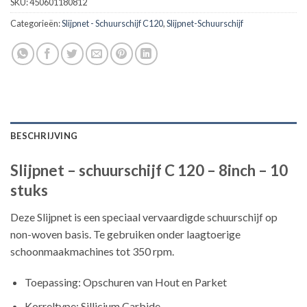
SKU:
450601180812
Categorieën:
Slijpnet - Schuurschijf C120
,
Slijpnet-Schuurschijf
BESCHRIJVING
Slijpnet – schuurschijf C 120 – 8inch – 10
stuks
Deze Slijpnet is een speciaal vervaardigde schuurschijf op
non-woven basis. Te gebruiken onder laagtoerige
schoonmaakmachines tot 350 rpm.
Toepassing: Opschuren van Hout en Parket
Korreltype: Sillicium Carbide