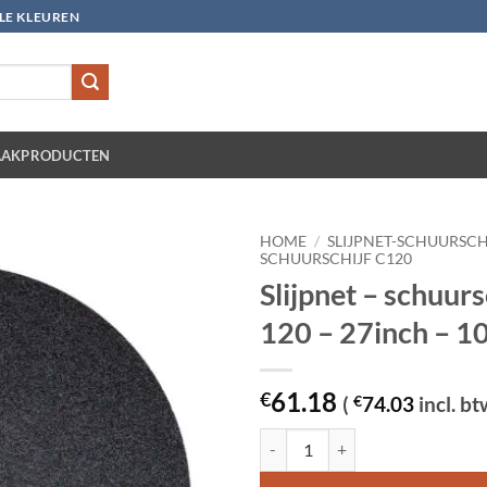
LLE KLEUREN
AKPRODUCTEN
HOME
/
SLIJPNET-SCHUURSCH
SCHUURSCHIJF C120
Slijpnet – schuurs
120 – 27inch – 10
61.18
€
(
€
74.03
incl. bt
Slijpnet – schuurschijf C 120 - 27