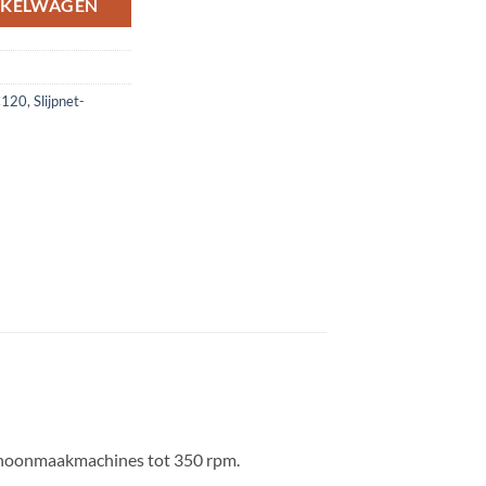
NKELWAGEN
 C120
,
Slijpnet-
 schoonmaakmachines tot 350 rpm.