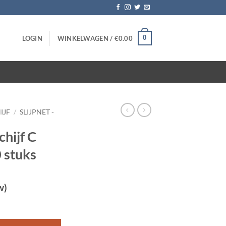
0
LOGIN
WINKELWAGEN /
€
0.00
IJF
/
SLIJPNET -
chijf C
 stuks
w)
inch – 10 stuks aantal