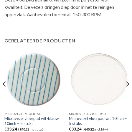
kwaliteit. De vezels dringen diep door in het te reinigen
oppervlak. Aanbevolen toerental: 150-300 RPM.
GERELATEERDE PRODUCTEN
MICROVEZEL VLOERPAD
MICROVEZEL VLOERPAD
Microvezel vloerpad wit-blauw
Microvezel vloerpad wit 10inch –
10inch – 5 stuks
5 stuks
€
33.24
€
33.24
(
€
40.22
incl. btw)
(
€
40.22
incl. btw)