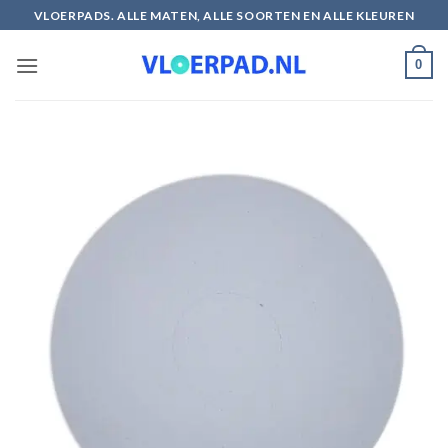
Ga
VLOERPADS. ALLE MATEN, ALLE SOORTEN EN ALLE KLEUREN
naar
inhoud
0