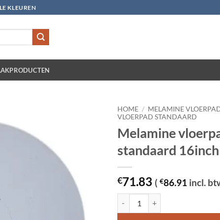
LLE KLEUREN
AKPRODUCTEN
HOME
/
MELAMINE VLOERPA
VLOERPAD STANDAARD
Melamine vloerp
standaard 16inch 
71.83
€
(
€
86.91
incl. bt
Melamine vloerpad standaard 16in