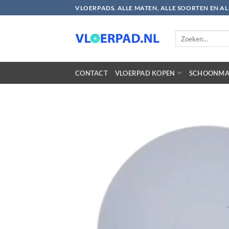
Ga
VLOERPADS. ALLE MATEN, ALLE SOORTEN EN A
naar
inhoud
Zoeken
naar:
CONTACT
VLOERPAD KOPEN
SCHOONMA