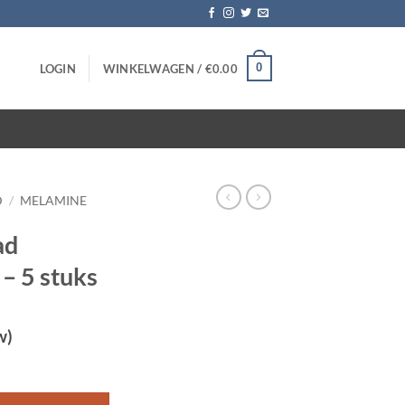
0
LOGIN
WINKELWAGEN /
€
0.00
D
/
MELAMINE
ad
– 5 stuks
w)
ch - 5 stuks aantal