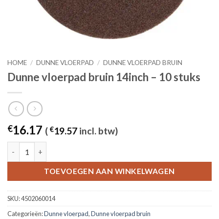
HOME
/
DUNNE VLOERPAD
/
DUNNE VLOERPAD BRUIN
Dunne vloerpad bruin 14inch – 10 stuks
16.17
€
(
€
19.57
incl. btw)
Dunne vloerpad bruin 14inch - 10 stuks aantal
TOEVOEGEN AAN WINKELWAGEN
SKU:
4502060014
Categorieën:
Dunne vloerpad
,
Dunne vloerpad bruin