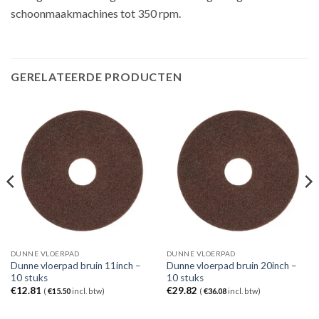
schoonmaakmachines tot 350 rpm.
GERELATEERDE PRODUCTEN
DUNNE VLOERPAD
DUNNE VLOERPAD
Dunne vloerpad bruin 11inch –
Dunne vloerpad bruin 20inch –
10 stuks
10 stuks
€
12.81
€
29.82
(
€
15.50
incl. btw)
(
€
36.08
incl. btw)