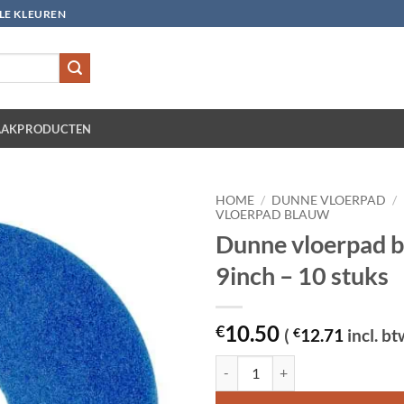
LLE KLEUREN
AKPRODUCTEN
HOME
/
DUNNE VLOERPAD
/
VLOERPAD BLAUW
Dunne vloerpad 
9inch – 10 stuks
10.50
€
(
€
12.71
incl. bt
Dunne vloerpad blauw 9inch - 10 