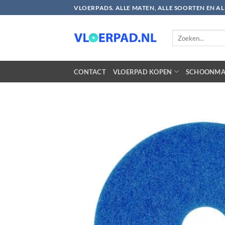
Ga
VLOERPADS. ALLE MATEN, ALLE SOORTEN EN A
naar
inhoud
Zoeken
naar:
CONTACT
VLOERPAD KOPEN
SCHOONMA