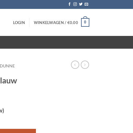
0
LOGIN
WINKELWAGEN /
€
0.00
DUNNE
blauw
w)
stuks aantal