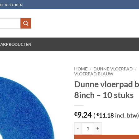
LLE KLEUREN
AKPRODUCTEN
HOME
/
DUNNE VLOERPAD
/
VLOERPAD BLAUW
Dunne vloerpad 
8inch – 10 stuks
9.24
€
(
€
11.18
incl. btw)
Dunne vloerpad blauw 8inch - 10 