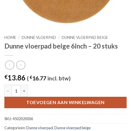
HOME
/
DUNNE VLOERPAD
/
DUNNE VLOERPAD BEIGE
Dunne vloerpad beige 6inch – 20 stuks
13.86
€
(
€
16.77
incl. btw)
Dunne vloerpad beige 6inch - 20 stuks aantal
TOEVOEGEN AAN WINKELWAGEN
SKU:
4502020006
Categorieën:
Dunne vloerpad
,
Dunne vloerpad beige