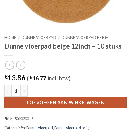
HOME
/
DUNNE VLOERPAD
/
DUNNE VLOERPAD BEIGE
Dunne vloerpad beige 12inch – 10 stuks
13.86
€
(
€
16.77
incl. btw)
Dunne vloerpad beige 12inch - 10 stuks aantal
TOEVOEGEN AAN WINKELWAGEN
SKU:
4502020012
Categorieën:
Dunne vloerpad
,
Dunne vloerpad beige