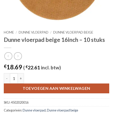
HOME
/
DUNNE VLOERPAD
/
DUNNE VLOERPAD BEIGE
Dunne vloerpad beige 16inch – 10 stuks
18.69
€
(
€
22.61
incl. btw)
Dunne vloerpad beige 16inch - 10 stuks aantal
TOEVOEGEN AAN WINKELWAGEN
SKU:
4502020016
Categorieën:
Dunne vloerpad
,
Dunne vloerpad beige