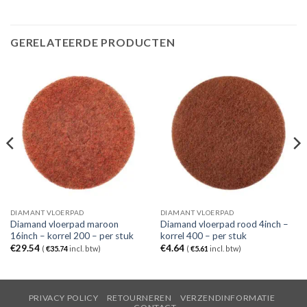
GERELATEERDE PRODUCTEN
DIAMANT VLOERPAD
DIAMANT VLOERPAD
Diamand vloerpad maroon
Diamand vloerpad rood 4inch –
16inch – korrel 200 – per stuk
korrel 400 – per stuk
€
29.54
€
4.64
(
€
35.74
incl. btw)
(
€
5.61
incl. btw)
PRIVACY POLICY
RETOURNEREN
VERZENDINFORMATIE