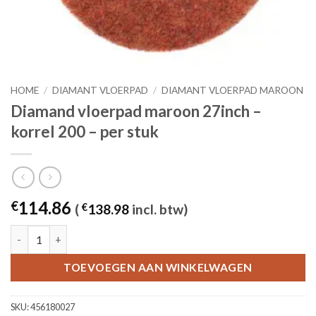
HOME
/
DIAMANT VLOERPAD
/
DIAMANT VLOERPAD MAROON
Diamand vloerpad maroon 27inch –
korrel 200 – per stuk
114.86
€
(
€
138.98
incl. btw)
Diamand vloerpad maroon 27inch - korrel 200 - per stuk aantal
TOEVOEGEN AAN WINKELWAGEN
SKU:
456180027