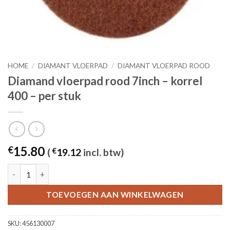
HOME
/
DIAMANT VLOERPAD
/
DIAMANT VLOERPAD ROOD
Diamand vloerpad rood 7inch – korrel
400 – per stuk
15.80
€
(
€
19.12
incl. btw)
Diamand vloerpad rood 7inch - korrel 400 - per stuk aantal
TOEVOEGEN AAN WINKELWAGEN
SKU:
456130007