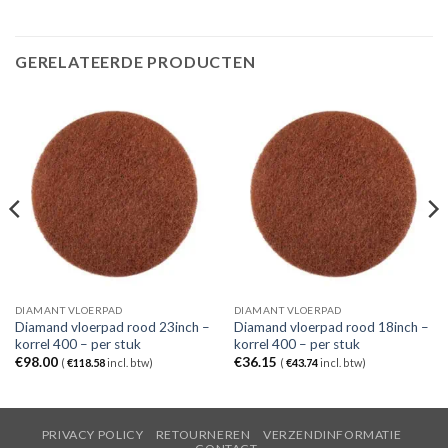
GERELATEERDE PRODUCTEN
DIAMANT VLOERPAD
DIAMANT VLOERPAD
Diamand vloerpad rood 23inch –
Diamand vloerpad rood 18inch –
korrel 400 – per stuk
korrel 400 – per stuk
€
98.00
€
36.15
(
€
118.58
incl. btw)
(
€
43.74
incl. btw)
PRIVACY POLICY
RETOURNEREN
VERZENDINFORMATIE