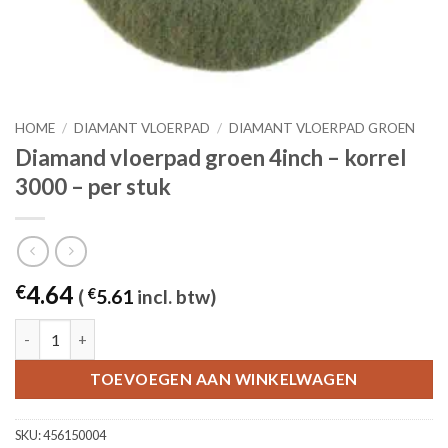
HOME
/
DIAMANT VLOERPAD
/
DIAMANT VLOERPAD GROEN
Diamand vloerpad groen 4inch – korrel
3000 – per stuk
4.64
€
(
€
5.61
incl. btw)
Diamand vloerpad groen 4inch - korrel 3000 - per stuk aantal
TOEVOEGEN AAN WINKELWAGEN
SKU:
456150004