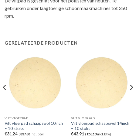
De viltpad is geschikt voor het polijsten van houten. Te
gebruiken onder laagtoerige schoonmaakmachines tot 350
rpm.
GERELATEERDE PRODUCTEN
VILT VLOERPAD
VILT VLOERPAD
Vilt vloerpad schaapswol 10inch
Vilt vloerpad schaapswol 14inch
– 10 stuks
– 10 stuks
€
31.24
€
43.91
(
€
37.80
incl. btw)
(
€
53.13
incl. btw)