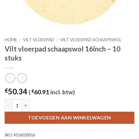
HOME
/
VILT VLOERPAD
/
VILT VLOERPAD SCHAAPSWOL
Vilt vloerpad schaapswol 16inch – 10
stuks
50.34
€
(
€
60.91
incl. btw)
Vilt vloerpad schaapswol 16inch - 10 stuks aantal
TOEVOEGEN AAN WINKELWAGEN
SKU:
4516020016