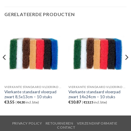
GERELATEERDE PRODUCTEN
VIERKANTE STANDAARD VLOERPAD ZWART
VIERKANTE STANDAARD VLOERPAD ZWART
Vierkante standaard vloerpad
Vierkante standaard vloerpad
zwart 8,5x13cm – 10 stuks
zwart 14x24cm – 10 stuks
€
3.55
€
10.87
(
€
4.30
incl. btw)
(
€
13.15
incl. btw)
PRIVACY POLICY
RETOURNEREN
VERZENDINFORMATIE
CONTACT