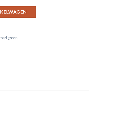
NKELWAGEN
rpad groen