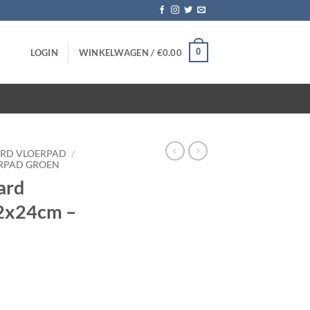
0
LOGIN
WINKELWAGEN /
€
0.00
ARD VLOERPAD
/
RPAD GROEN
ard
12x24cm –
en 12x24cm - 10 stuks aantal