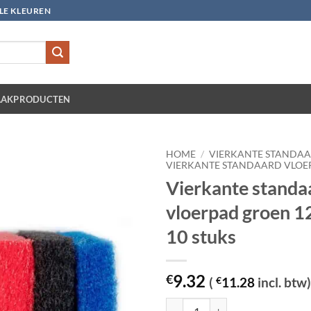
LLE KLEUREN
AKPRODUCTEN
HOME
/
VIERKANTE STANDA
VIERKANTE STANDAARD VLOE
Vierkante standa
vloerpad groen 
10 stuks
9.32
€
(
€
11.28
incl. btw)
Vierkante standaard vloerpad gro