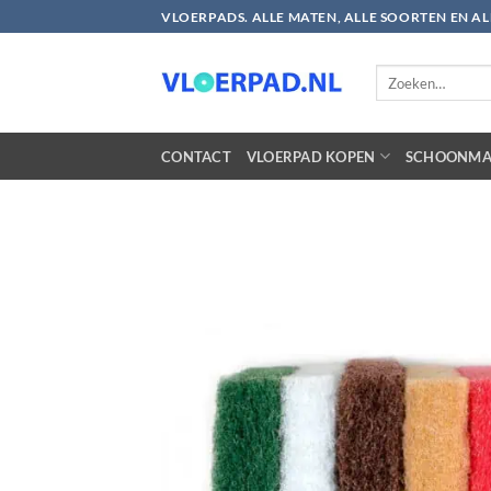
Ga
VLOERPADS. ALLE MATEN, ALLE SOORTEN EN A
naar
inhoud
Zoeken
naar:
CONTACT
VLOERPAD KOPEN
SCHOONMA