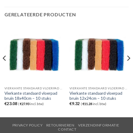
GERELATEERDE PRODUCTEN
VIERKANTE STANDAARD VLOERPAD BRUIN
VIERKANTE STANDAARD VLOERPAD BRUIN
Vierkante standaard vloerpad
Vierkante standaard vloerpad
bruin 18x40cm – 10 stuks
bruin 12x24cm – 10 stuks
€
23.08
€
9.32
(
€
27.93
incl. btw)
(
€
11.28
incl. btw)
PRIVACY POLICY
RETOURNEREN
VERZENDINFORMATIE
CONTACT