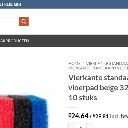
LLE KLEUREN
AKPRODUCTEN
HOME
/
VIERKANTE STANDA
VIERKANTE STANDAARD VLOE
Vierkante standa
vloerpad beige 
10 stuks
24.64
€
(
€
29.81
incl. bt
Vierkante standaard vloerpad bei