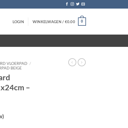
0
LOGIN
WINKELWAGEN /
€
0.00
ARD VLOERPAD
/
RPAD BEIGE
ard
32x24cm –
w)
ge 32x24cm - 10 stuks aantal