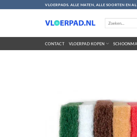
Ga
VLOERPADS. ALLE MATEN, ALLE SOORTEN EN A
naar
inhoud
Zoeken
naar:
CONTACT
VLOERPAD KOPEN
SCHOONMA