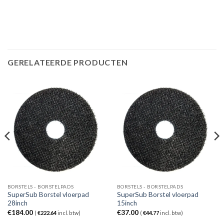
GERELATEERDE PRODUCTEN
BORSTELS - BORSTELPADS
BORSTELS - BORSTELPADS
SuperSub Borstel vloerpad
SuperSub Borstel vloerpad
28inch
15inch
€
184.00
€
37.00
(
€
222.64
incl. btw)
(
€
44.77
incl. btw)