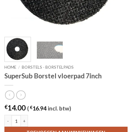
HOME
/
BORSTELS - BORSTELPADS
SuperSub Borstel vloerpad 7inch
14.00
€
(
€
16.94
incl. btw)
SuperSub Borstel vloerpad 7inch aantal