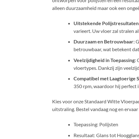
ontworpen voor polijsten en een resultaa
alleen duurzaamheid maar ook een ongeëv
Uitstekende Polijstresultaten
varieert. Uw vloer zal stralen a
Duurzaam en Betrouwbaar:
Ge
betrouwbaar, wat betekent dat 
Veelzijdigheid in Toepassing:
O
vloertypes. Dankzij zijn veelzi
Compatibel met Laagtoerige
350 rpm, waardoor hij perfect i
Kies voor onze Standaard Witte Vloerpad
uitstraling. Bestel vandaag nog en ervaar 
Toepassing: Polijsten
Resultaat: Glans tot Hoogglan