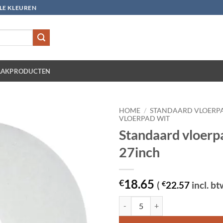
LLE KLEUREN
AKPRODUCTEN
HOME
/
STANDAARD VLOERP
VLOERPAD WIT
Standaard vloerp
27inch
18.65
€
(
€
22.57
incl. bt
Standaard vloerpad wit 27inch aa