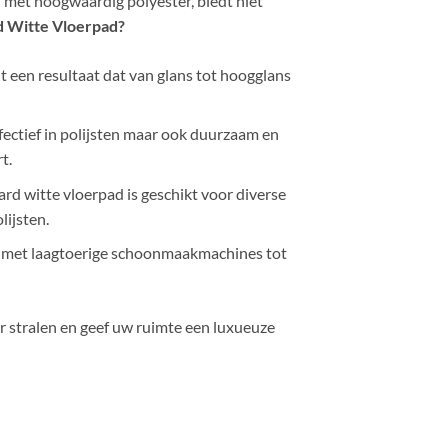
d met hoogwaardig polyester, biedt niet
 Witte Vloerpad?
t een resultaat dat van glans tot hoogglans
fectief in polijsten maar ook duurzaam en
t.
rd witte vloerpad is geschikt voor diverse
lijsten.
 met laagtoerige schoonmaakmachines tot
r stralen en geef uw ruimte een luxueuze