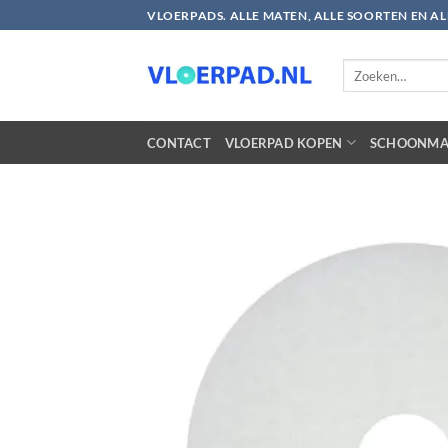
Ga
VLOERPADS. ALLE MATEN, ALLE SOORTEN EN A
naar
inhoud
Zoeken
naar:
CONTACT
VLOERPAD KOPEN
SCHOONMA