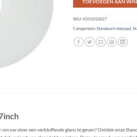
TOEVOEGEN AAN WI
SKU:
4501010027
Categorieën:
Standaard vloerpad
,
St
7inch
er om uw vloer een verbluffende glans te geven? Ontdek onze Stan