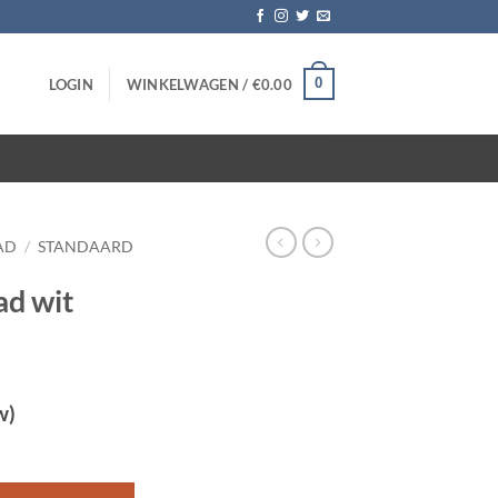
0
LOGIN
WINKELWAGEN /
€
0.00
AD
/
STANDAARD
ad wit
w)
ntal