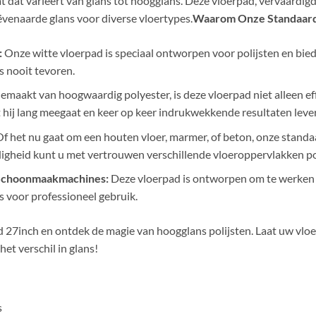
t dat varieert van glans tot hoogglans. Deze vloerpad, vervaardig
enaarde glans voor diverse vloertypes.
Waarom Onze Standaard
:
Onze witte vloerpad is speciaal ontworpen voor polijsten en bied
ls nooit tevoren.
maakt van hoogwaardig polyester, is deze vloerpad niet alleen ef
hij lang meegaat en keer op keer indrukwekkende resultaten lever
f het nu gaat om een houten vloer, marmer, of beton, onze standaa
jdigheid kunt u met vertrouwen verschillende vloeroppervlakken po
 Schoonmaakmachines:
Deze vloerpad is ontworpen om te werken
s voor professioneel gebruik.
 27inch en ontdek de magie van hoogglans polijsten. Laat uw vloe
het verschil in glans!
s