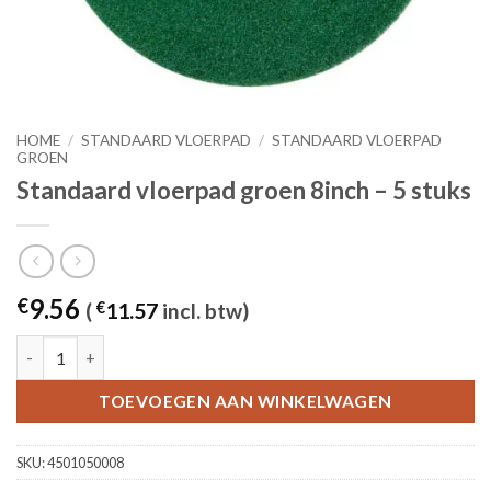
HOME
/
STANDAARD VLOERPAD
/
STANDAARD VLOERPAD
GROEN
Standaard vloerpad groen 8inch – 5 stuks
9.56
€
(
€
11.57
incl. btw)
Standaard vloerpad groen 8inch - 5 stuks aantal
TOEVOEGEN AAN WINKELWAGEN
SKU:
4501050008