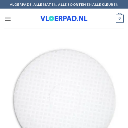
Ga
VLOERPADS. ALLE MATEN, ALLE SOORTEN EN ALLE KLEUREN
naar
inhoud
0