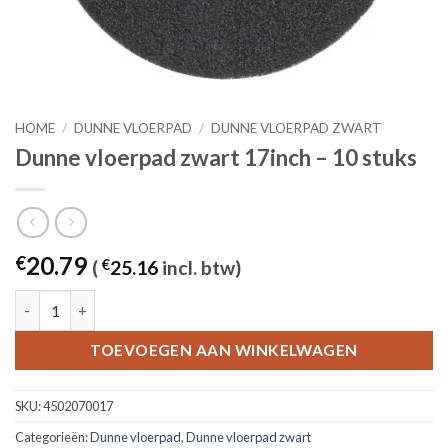
HOME
/
DUNNE VLOERPAD
/
DUNNE VLOERPAD ZWART
Dunne vloerpad zwart 17inch – 10 stuks
20.79
€
(
€
25.16
incl. btw)
Dunne vloerpad zwart 17inch - 10 stuks aantal
TOEVOEGEN AAN WINKELWAGEN
SKU:
4502070017
Categorieën:
Dunne vloerpad
,
Dunne vloerpad zwart