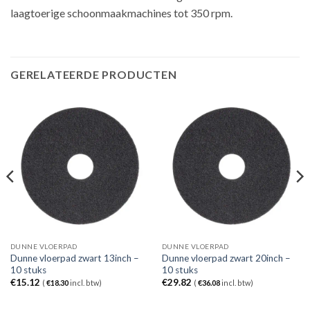
laagtoerige schoonmaakmachines tot 350 rpm.
GERELATEERDE PRODUCTEN
DUNNE VLOERPAD
DUNNE VLOERPAD
Dunne vloerpad zwart 13inch –
Dunne vloerpad zwart 20inch –
10 stuks
10 stuks
€
15.12
€
29.82
(
€
18.30
incl. btw)
(
€
36.08
incl. btw)