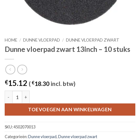
HOME
/
DUNNE VLOERPAD
/
DUNNE VLOERPAD ZWART
Dunne vloerpad zwart 13inch – 10 stuks
15.12
€
(
€
18.30
incl. btw)
Dunne vloerpad zwart 13inch - 10 stuks aantal
TOEVOEGEN AAN WINKELWAGEN
SKU:
4502070013
Categorieën:
Dunne vloerpad
,
Dunne vloerpad zwart