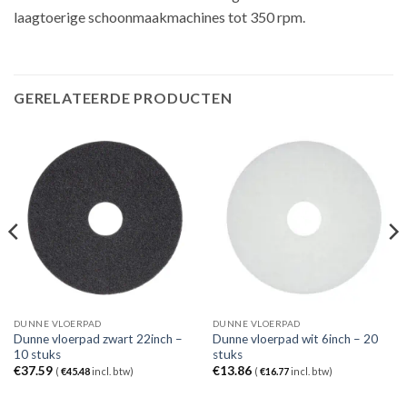
laagtoerige schoonmaakmachines tot 350 rpm.
GERELATEERDE PRODUCTEN
DUNNE VLOERPAD
DUNNE VLOERPAD
Dunne vloerpad zwart 22inch –
Dunne vloerpad wit 6inch – 20
10 stuks
stuks
€
37.59
€
13.86
(
€
45.48
incl. btw)
(
€
16.77
incl. btw)