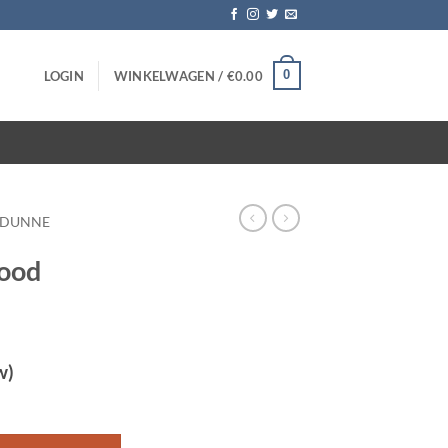
0
LOGIN
WINKELWAGEN /
€
0.00
DUNNE
rood
w)
stuks aantal