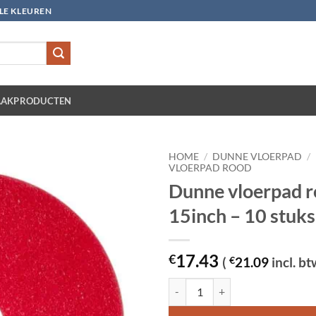
LLE KLEUREN
AKPRODUCTEN
HOME
/
DUNNE VLOERPAD
/
VLOERPAD ROOD
Dunne vloerpad 
15inch – 10 stuks
17.43
€
(
€
21.09
incl. bt
Dunne vloerpad rood 15inch - 10 