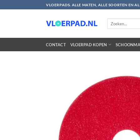
Ga
VLOERPADS. ALLE MATEN, ALLE SOORTEN EN A
naar
inhoud
Zoeken
naar:
CONTACT
VLOERPAD KOPEN
SCHOONMA