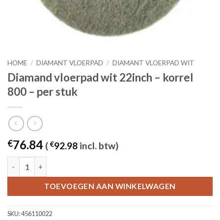
HOME
/
DIAMANT VLOERPAD
/
DIAMANT VLOERPAD WIT
Diamand vloerpad wit 22inch – korrel
800 – per stuk
76.84
€
(
€
92.98
incl. btw)
Diamand vloerpad wit 22inch - korrel 800 - per stuk aantal
TOEVOEGEN AAN WINKELWAGEN
SKU:
456110022