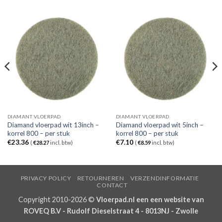
DIAMANT VLOERPAD
DIAMANT VLOERPAD
Diamand vloerpad wit 13inch –
Diamand vloerpad wit 5inch –
korrel 800 – per stuk
korrel 800 – per stuk
€
23.36
€
7.10
(
€
28.27
incl. btw)
(
€
8.59
incl. btw)
PRIVACY POLICY
RETOURNEREN
VERZENDINFORMATIE
CONTACT
Copyright 2010-2026 ©
Vloerpad.nl een een website van
ROVEQ B.V - Rudolf Dieselstraat 4 - 8013NJ - Zwolle