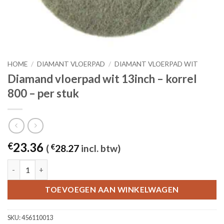
HOME
/
DIAMANT VLOERPAD
/
DIAMANT VLOERPAD WIT
Diamand vloerpad wit 13inch – korrel
800 – per stuk
23.36
€
(
€
28.27
incl. btw)
Diamand vloerpad wit 13inch - korrel 800 - per stuk aantal
TOEVOEGEN AAN WINKELWAGEN
SKU:
456110013