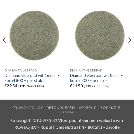
DIAMANT VLOERPAD
DIAMANT VLOERPAD
Diamand vloerpad wit 16inch –
Diamand vloerpad wit 8inch –
korrel 800 – per stuk
korrel 800 – per stuk
€
29.54
€
11.50
(
€
35.74
incl. btw)
(
€
13.92
incl. btw)
PRIVACY POLICY
RETOURNEREN
VERZENDINFORMATIE
CONTACT
Copyright 2010-2026 ©
Vloerpad.nl een een website van
ROVEQ B.V - Rudolf Dieselstraat 4 - 8013NJ - Zwolle