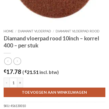
HOME
/
DIAMANT VLOERPAD
/
DIAMANT VLOERPAD ROOD
Diamand vloerpad rood 10inch – korrel
400 – per stuk
17.78
€
(
€
21.51
incl. btw)
Diamand vloerpad rood 10inch - korrel 400 - per stuk aantal
TOEVOEGEN AAN WINKELWAGEN
SKU:
456130010