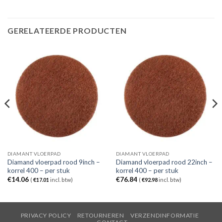
GERELATEERDE PRODUCTEN
DIAMANT VLOERPAD
DIAMANT VLOERPAD
Diamand vloerpad rood 9inch –
Diamand vloerpad rood 22inch –
korrel 400 – per stuk
korrel 400 – per stuk
€
14.06
€
76.84
(
€
17.01
incl. btw)
(
€
92.98
incl. btw)
PRIVACY POLICY
RETOURNEREN
VERZENDINFORMATIE