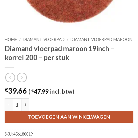
HOME
/
DIAMANT VLOERPAD
/
DIAMANT VLOERPAD MAROON
Diamand vloerpad maroon 19inch –
korrel 200 – per stuk
39.66
€
(
€
47.99
incl. btw)
Diamand vloerpad maroon 19inch - korrel 200 - per stuk aantal
TOEVOEGEN AAN WINKELWAGEN
SKU:
456180019