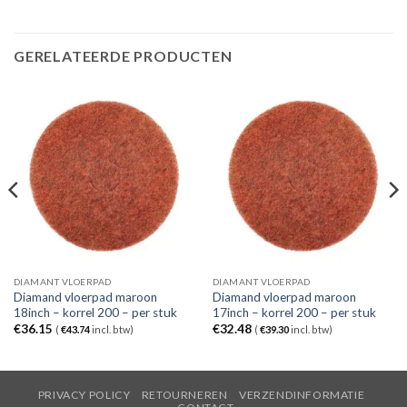
GERELATEERDE PRODUCTEN
DIAMANT VLOERPAD
DIAMANT VLOERPAD
Diamand vloerpad maroon
Diamand vloerpad maroon
18inch – korrel 200 – per stuk
17inch – korrel 200 – per stuk
€
36.15
€
32.48
(
€
43.74
incl. btw)
(
€
39.30
incl. btw)
PRIVACY POLICY
RETOURNEREN
VERZENDINFORMATIE