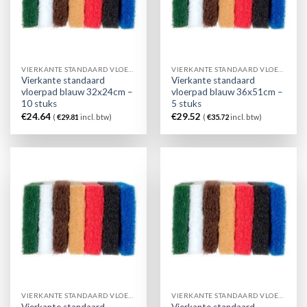
VIERKANTE STANDAARD VLOERPAD BLAUW
VIERKANTE STANDAARD VLOERPAD BLAUW
Vierkante standaard
Vierkante standaard
vloerpad blauw 32x24cm –
vloerpad blauw 36x51cm –
10 stuks
5 stuks
€
24.64
€
29.52
(
€
29.81
incl. btw)
(
€
35.72
incl. btw)
VIERKANTE STANDAARD VLOERPAD BLAUW
VIERKANTE STANDAARD VLOERPAD BLAUW
Vierkante standaard
Vierkante standaard