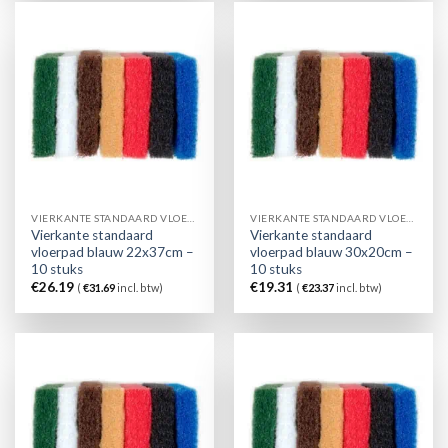
VIERKANTE STANDAARD VLOERPAD BLAUW
VIERKANTE STANDAARD VLOERPAD BLAUW
Vierkante standaard
Vierkante standaard
vloerpad blauw 22x37cm –
vloerpad blauw 30x20cm –
10 stuks
10 stuks
€
26.19
€
19.31
(
€
31.69
incl. btw)
(
€
23.37
incl. btw)