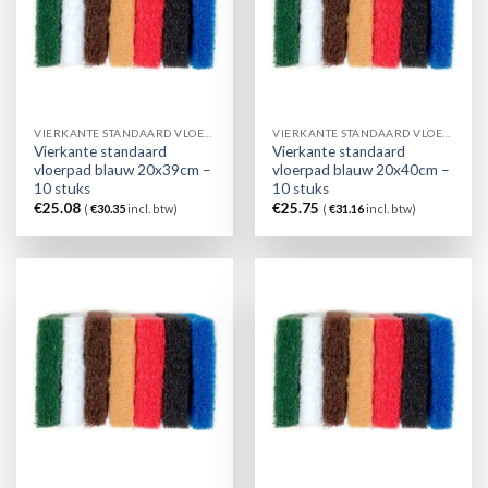
VIERKANTE STANDAARD VLOERPAD BLAUW
VIERKANTE STANDAARD VLOERPAD BLAUW
Vierkante standaard
Vierkante standaard
vloerpad blauw 20x39cm –
vloerpad blauw 20x40cm –
10 stuks
10 stuks
€
25.08
€
25.75
(
€
30.35
incl. btw)
(
€
31.16
incl. btw)