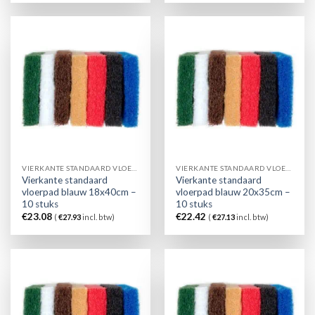
VIERKANTE STANDAARD VLOERPAD BLAUW
VIERKANTE STANDAARD VLOERPAD BLAUW
Vierkante standaard
Vierkante standaard
vloerpad blauw 18x40cm –
vloerpad blauw 20x35cm –
10 stuks
10 stuks
€
23.08
€
22.42
(
€
27.93
incl. btw)
(
€
27.13
incl. btw)