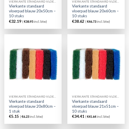
VIERKANTE STANDAARD VLOERPAD BLAUW
VIERKANTE STANDAARD VLOERPAD BLAUW
Vierkante standaard
Vierkante standaard
vloerpad blauw 20x50cm –
vloerpad blauw 20x60cm –
10 stuks
10 stuks
€
32.19
€
38.62
(
€
38.95
incl. btw)
(
€
46.73
incl. btw)
VIERKANTE STANDAARD VLOERPAD BLAUW
VIERKANTE STANDAARD VLOERPAD BLAUW
Vierkante standaard
Vierkante standaard
vloerpad blauw 20x80cm –
vloerpad blauw 21x51cm –
1 stuk
10 stuks
€
5.15
€
34.41
(
€
6.23
incl. btw)
(
€
41.64
incl. btw)