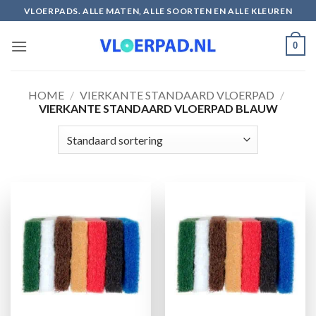
Ga
VLOERPADS. ALLE MATEN, ALLE SOORTEN EN ALLE KLEUREN
naar
inhoud
0
HOME
/
VIERKANTE STANDAARD VLOERPAD
/
VIERKANTE STANDAARD VLOERPAD BLAUW